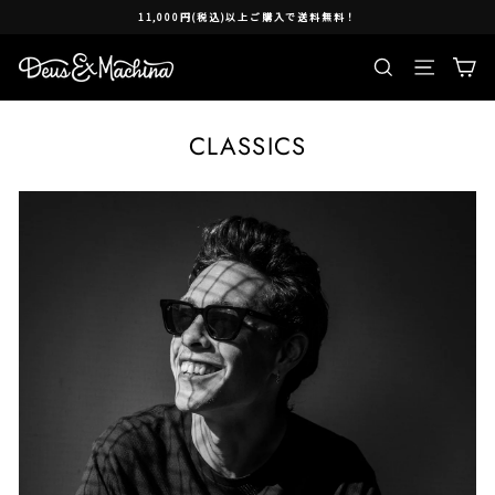
Skip
令和８年熊本地震に伴う集配への影響について
to
content
検索
Ca
Site nav
CLASSICS