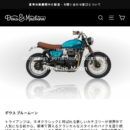
Skip
夏季休業期間中の配送・お問い合わせ窓口について
to
content
検索
Ca
Site nav
/
MAGAZINE
/
CUSTOM BIKES
·
MOTORCYCLES
·
2023年1月17日
The Blue Moon
デウス ブルームーン
トライアンフは、ネオクラシックと呼ばれる新しいカテゴリーが世界中で
人気になる前から、新車で買えるクラシカルなスタイルのバイクを造り続