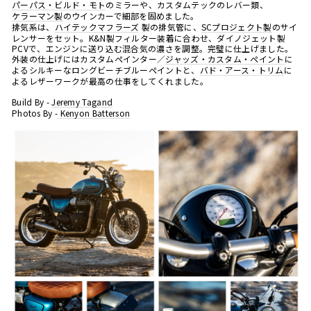
パーパス・ビルド・モト
のミラーや、カスタムテックのレバー類、
ケラーマン製
のウインカーで細部を固めました。
排気系は、
ハイテックマフラーズ
製の排気管に、
SC
プロジェクト製
のサイ
レンサーをセット。
K&N
製フィルター装着に合わせ、ダイノジェット製
PCV
で、エンジンに送り込む混合気の濃さを調整。完璧に仕上げました。
外装の仕上げにはカスタムペインター／
ジャッズ・カスタム・ペイント
に
よるシルキーなロングビーチブルーペイントと、
バド・アース・トリム
に
よるレザーワークが最高の仕事をしてくれました。
Build By -
Jeremy Tagand
Photos By -
Kenyon Batterson