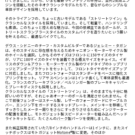
けてきました。だから、いまも最新ラインナップの半分は、並列
2
気筒エン
ジンを搭載したそのネオクラシックモデルたちで、昔ながらのシンプルな
車体デザインを採用しています。
そのトライアンフの、ちょっと古いモデルである「ストリートツイン」も
クラシカルなスタイルを採用していました。そして軽量で、ハンドリング
も素直。このちょっと控えめな魅力は、今回の依頼主であるポールが、ス
トリートスクランブラースタイルのカスタムバイクを造りたいという願い
を叶えるのに、最適なバイクでした。
デウス・シドニー
のチーフ・カスタムビルダーである
ジェレミー・タガン
は、そのスタイルに存在感を与えるためキャニオン・モーターサイクル製
のホイールを選択。しかもそのサイズはフロントに
150
サイズのタイヤ
が、リアに
180
サイズのタイヤを装着できる極太サイズをチョイス。イギ
リスの
ダウン＆アウト・モーターサイクル
製のワイドタイプのトップブリ
ッジとアンダーブラケットをセットして、フロントタイヤのサイズアップ
に対応しました。またフロントフォークはスタンダードをベースに強化ス
プリングをセット。リアサスペンションは
1
インチ長くして車体姿勢も最適
化。フランスのブレーキブランド／ベルリンガー製のブレーキキャリパー
とブレーキディスクも採用しました。
クラシカルなスタイルの「ストリートツイン」は、そのままでも十分に格
好いいのですが、それじゃあオーナーのポールを満足させられません。そ
こで前後フェンダーはスチール製、レザーのフォークガードにケーブルカ
バー、エンジン下をガードするスキッドプレート、メインキーを移植して
すっきりしたメーター周りをさらにすっきりさせるためにインジケーター
の配置を変更し、モトガジェット製スピードメーターを組み込んだヘッド
ライトキットなど、たくさんの
バーク製
パーツを使用しました。
また純正採用されていた
7/8
インチのハンドルバーは
1
インチに、またスイ
ッチボックスはモトガジェット
Motone®
製に変更。そのほか