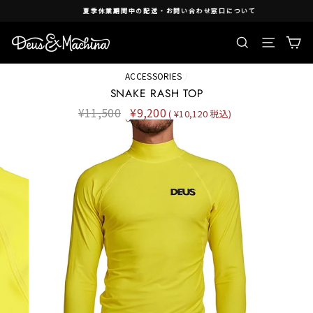
Skip
夏季休業期間中の配送・お問い合わせ窓口について
to
content
検索
Ca
Site nav
ACCESSORIES
/
SNAKE RASH TOP
Regular
¥11,500
Sale
¥9,200
( ¥10,120 税込)
price
price