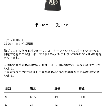
Share
Tweet
Share
Post
on
on
Facebook
Twitter
【モデル詳細】
180cm Mサイズ着用
胸プリント入り長袖パフォーマンス・サーフ・シャツ。ボードショーツに
固定する裾のゴム紐、ポリアミド80%,ポリウレタン20%の 50+ Upf紫外線
カット素材。
※画像と実際の商品の色味、仕様、加工、素材等が若干異なる場合がござ
います。
※表示スペックにつきまして実際の商品と多少の誤差が生じる場合がござ
います。
SIZE
着丈
身幅
裄丈
S
65.5
43.5
83.8
M
67
46
85