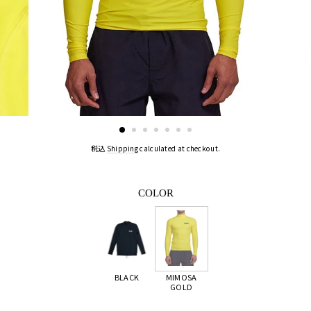
税込
Shipping
calculated at checkout.
COLOR
BLACK
MIMOSA
GOLD