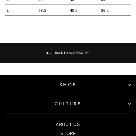
L
68.5
48.5
86.2
BACK TO ACCESSORIES
SHOP
CULTURE
ABOUT US
STORE