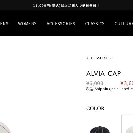
11,000円(税込)以上ご購入で送料無料！
ENS
WOMENS
ACCESSORIES
CLASSICS
CULTUR
ACCESSORIES
/
ALVIA CAP
¥6,000
¥3,6
Regular
Sale
price
price
税込
Shipping
calculated a
COLOR