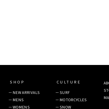
SHOP
CULTURE
AB
ST
NEW ARRIVALS
SURF
MA
MENS
MOTORCYCLES
WOMENS
SNOW