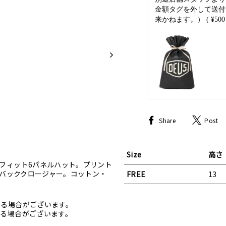
金額タグを外して送付
来かねます。）
( ¥500
Share
Share
Post
on
Facebook
Size
高さ
フィット6パネルハット。プリント
プバッククロージャー。コットン・
FREE
13
なる場合がございます。
る場合がございます。