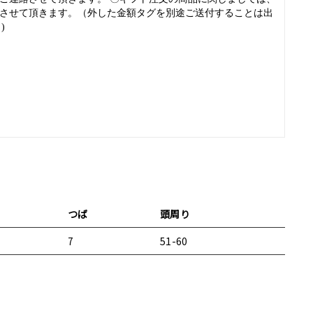
させて頂きます。（外した金額タグを別途ご送付することは出
 )
Tweet
on
Twitter
つば
頭周り
7
51-60