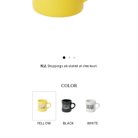
税込
Shipping
calculated at checkout.
COLOR
YELLOW
BLACK
WHITE