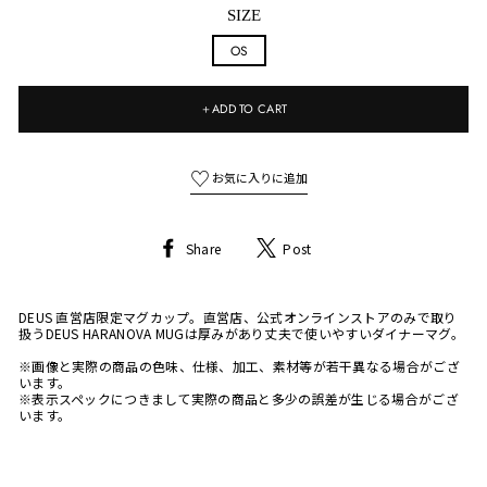
SIZE
OS
＋ADD TO CART
Share
Tweet
Share
Post
on
on
Facebook
Twitter
DEUS 直営店限定マグカップ。直営店、公式オンラインストアのみで取り
扱うDEUS HARANOVA MUGは厚みがあり丈夫で使いやすいダイナーマグ。
※画像と実際の商品の色味、仕様、加工、素材等が若干異なる場合がござ
います。
※表示スペックにつきまして実際の商品と多少の誤差が生じる場合がござ
います。