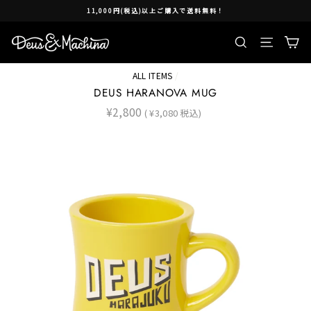
Skip
11,000円(税込)以上ご購入で送料無料！
to
content
検索
Ca
Site nav
ALL ITEMS
/
DEUS HARANOVA MUG
Regular
¥2,800
( ¥3,080 税込)
price