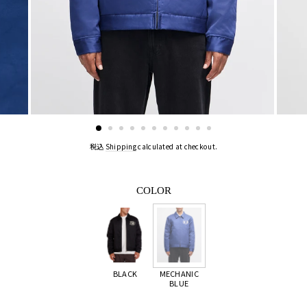
税込
Shipping
calculated at checkout.
COLOR
BLACK
MECHANIC
BLUE