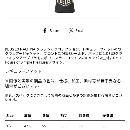
Share
Tweet
Share
Post
on
on
Facebook
Twitter
DEUS EX MACHINA クラッシックコレクション。レギュラーフィットのワー
クウェアージャケット。フロントにDEUSシールド、バックにはDEUSグラ
フィックアップリケを。ポリエステル-コットンのキャンバス生地。Deus
House of Simple Pleasuresデザイン。
レギュラーフィット
※画像と実際の商品の色味、仕様、加工、素材等が若干異なる
場合がございます。
※表示スペックにつきまして実際の商品と多少の誤差が生じる場合がござ
います。
Size
肩幅
身幅
袖丈
前身頃
後身頃
XS
47.6
55
65.5
66
66