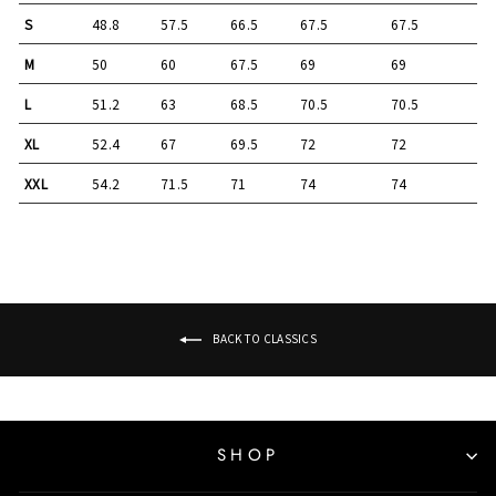
S
48.8
57.5
66.5
67.5
67.5
M
50
60
67.5
69
69
L
51.2
63
68.5
70.5
70.5
XL
52.4
67
69.5
72
72
XXL
54.2
71.5
71
74
74
BACK TO CLASSICS
SHOP