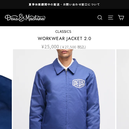
Skip
夏季休業期間中の配送・お問い合わせ窓口について
to
content
検索
Ca
Site nav
CLASSICS
/
WORKWEAR JACKET 2.0
Regular
¥25,000
( ¥27,500 税込)
price