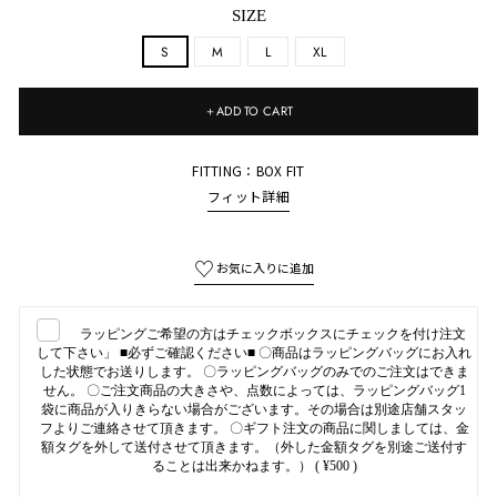
SIZE
S
M
L
XL
＋ADD TO CART
FITTING：BOX FIT
フィット詳細
ラッピングご希望の方はチェックボックスにチェックを付け注文
して下さい」 ■必ずご確認ください■ 〇商品はラッピングバッグにお入れ
した状態でお送りします。 〇ラッピングバッグのみでのご注文はできま
せん。 〇ご注文商品の大きさや、点数によっては、ラッピングバッグ1
袋に商品が入りきらない場合がございます。その場合は別途店舗スタッ
フよりご連絡させて頂きます。 〇ギフト注文の商品に関しましては、金
額タグを外して送付させて頂きます。（外した金額タグを別途ご送付す
ることは出来かねます。）
( ¥500 )