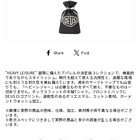
Share
Tweet
Share
Post
on
on
Facebook
Twitter
"HEAVY LEISURE" 冒険に備えたアパレルの決定版コレクションで、機能的
でありながらスタイリッシュ。時代を超えて使える汎用性と、過酷な環境
にも耐えうる耐久性を兼ね備えています。週末のサーフトリップでも山登
りでも、「ヘビーレジャー」は必要なものをすべて揃え、不要なものは一
切ありません。ボックスフィットの半袖Tシャツ。フロントとバックに
DEUS ロゴプリント。速乾性のあるポリエステル、コットン素材。ガーメ
ントウォッシュ加工。
※画像と実際の商品の色味、仕様、加工、素材等が若干異なる場合がござ
います。
※表示スペックにつきまして実際の商品と多少の誤差が生じる場合がござ
います。