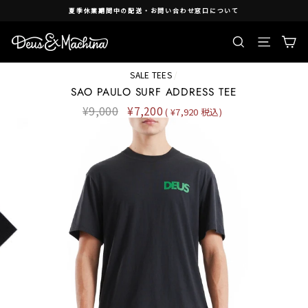
Skip
夏季休業期間中の配送・お問い合わせ窓口について
to
content
検索
Ca
Site nav
SALE TEES
/
SAO PAULO SURF ADDRESS TEE
Regular
¥9,000
Sale
¥7,200
( ¥7,920 税込)
price
price