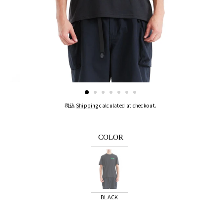
税込
Shipping
calculated at checkout.
COLOR
BLACK