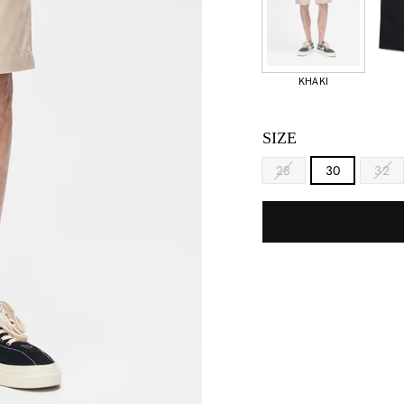
KHAKI
SIZE
28
30
32