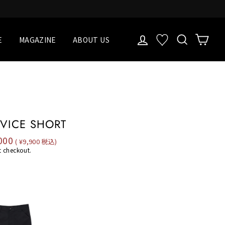
LOG IN
検索
Cart
お気に入り一覧
E
MAGAZINE
ABOUT US
RVICE SHORT
000
( ¥9,900 税込)
e
t checkout.