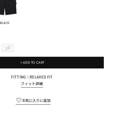
BLACK
34
＋ADD TO CART
FITTING：RELAXED FIT
フィット詳細