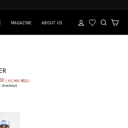
LOG IN
検索
Cart
お気に入り一覧
E
MAGAZINE
ABOUT US
ER
00
( ¥3,960 税込)
t checkout.