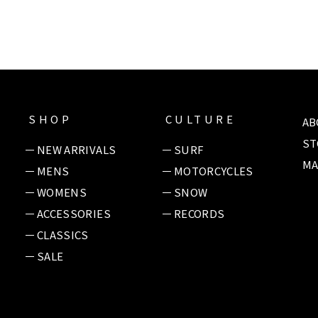
SHOP
CULTURE
AB
ST
NEW ARRIVALS
SURF
MA
MENS
MOTORCYCLES
WOMENS
SNOW
ACCESSORIES
RECORDS
CLASSICS
SALE