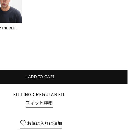
PHNE BLUE
＋ADD TO CART
FITTING：REGULAR FIT
フィット詳細