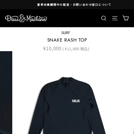
Skip
夏季休業期間中の配送・お問い合わせ窓口について
to
content
検索
Ca
Site nav
SURF
/
SNAKE RASH TOP
Regular
¥10,000
( ¥11,000 税込)
price