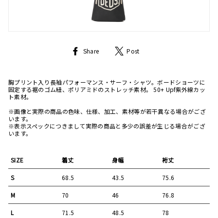
Share
Tweet
Share
Post
on
on
Facebook
Twitter
胸プリント入り長袖パフォーマンス・サーフ・シャツ。ボードショーツに
固定する裾のゴム紐、ポリアミドのストレッチ素材。 50+ Upf紫外線カッ
ト素材。
※画像と実際の商品の色味、仕様、加工、素材等が若干異なる場合がござ
います。
※表示スペックにつきまして実際の商品と多少の誤差が生じる場合がござ
います。
SIZE
着丈
身幅
裄丈
S
68.5
43.5
75.6
M
70
46
76.8
L
71.5
48.5
78