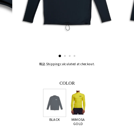
税込
Shipping
calculated at checkout.
COLOR
BLACK
MIMOSA
GOLD