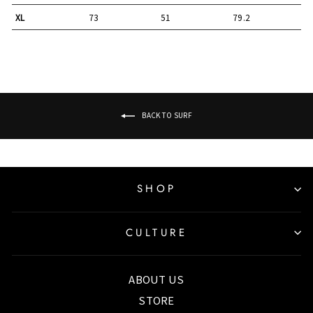
XL
73
51
79.2
BACK TO SURF
SHOP
CULTURE
ABOUT US
STORE