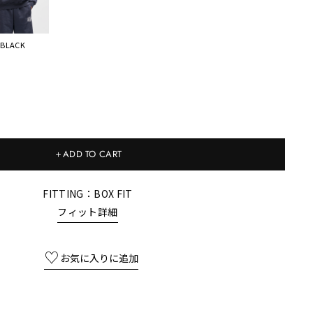
BLACK
＋ADD TO CART
FITTING：BOX FIT
フィット詳細
Tweet