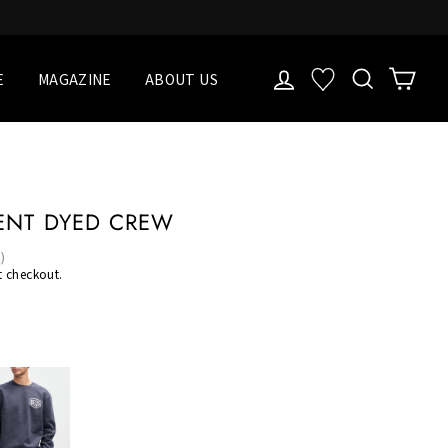
LOG IN
検索
Cart
お気に入り一覧
E
MAGAZINE
ABOUT US
ENT DYED CREW
)
t checkout.