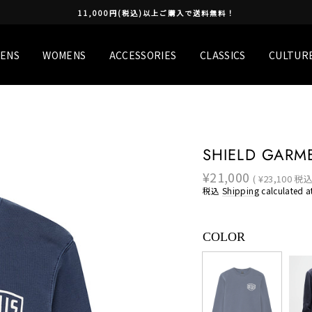
11,000円(税込)以上ご購入で送料無料！
ENS
WOMENS
ACCESSORIES
CLASSICS
CULTUR
SHIELD GARM
¥21,000
Regular
( ¥23,100 税込
price
税込
Shipping
calculated a
COLOR