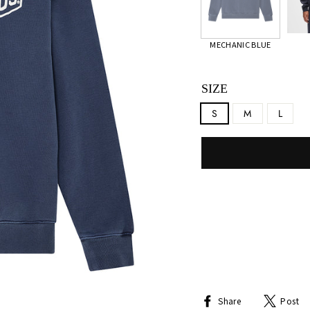
MECHANIC BLUE
SIZE
S
M
L
Share
Share
Post