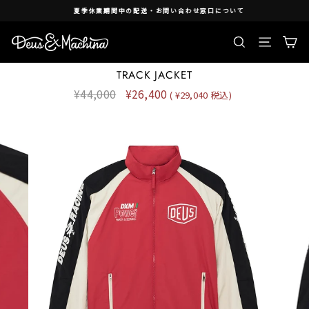
Skip
夏季休業期間中の配送・お問い合わせ窓口について
to
content
検索
Ca
Site nav
TRACK JACKET
Regular
¥44,000
Sale
¥26,400
( ¥29,040 税込)
price
price