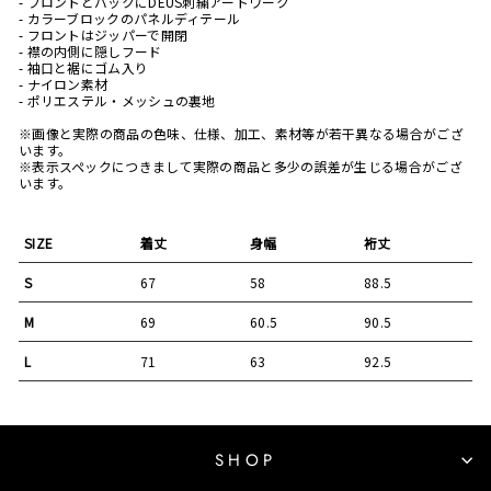
- フロントとバックにDEUS刺繍アートワーク
- カラーブロックのパネルディテール
- フロントはジッパーで開閉
- 襟の内側に隠しフード
- 袖口と裾にゴム入り
- ナイロン素材
- ポリエステル・メッシュの裏地
※画像と実際の商品の色味、仕様、加工、素材等が若干異なる場合がござ
います。
※表示スペックにつきまして実際の商品と多少の誤差が生じる場合がござ
います。
SIZE
着丈
身幅
裄丈
S
67
58
88.5
M
69
60.5
90.5
L
71
63
92.5
SHOP