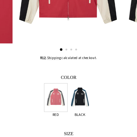
税込
Shipping
calculated at checkout.
COLOR
RED
BLACK
SIZE