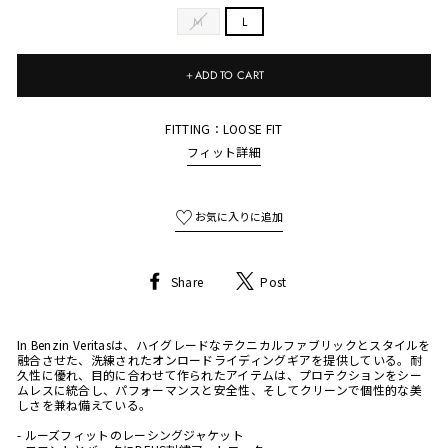
M
L
＋ADD TO CART
FITTING：LOOSE FIT
フィット詳細
Share
Tweet
Share
Post
on
on
Facebook
Twitter
In Benzin Veritasは、ハイグレードなテクニカルファブリックとスタイルを
融合させた、洗練されたオンロードライディングギアを提供している。耐
久性に優れ、目的に合わせて作られたアイテムは、プロテクションをシー
ムレスに統合し、パフォーマンスと安全性、そしてクリーンで個性的な美
しさを兼ね備えている。
- ルーズフィットのレーシングジャケット