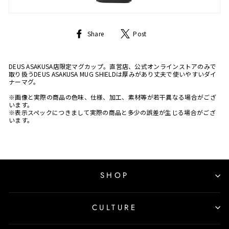
Share
Tweet
Share
Post
on
on
Facebook
Twitter
DEUS ASAKUSA店限定マグカップ。直営店、公式オンラインストアのみで
取り扱うDEUS ASAKUSA MUG SHIELDは厚みがあり丈夫で使いやすいダイ
ナーマグ。
※画像と実際の商品の色味、仕様、加工、素材等が若干異なる場合がござ
います。
※表示スペックにつきまして実際の商品と多少の誤差が生じる場合がござ
います。
SHOP
CULTURE