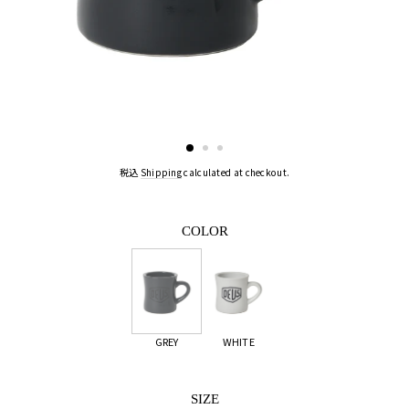
税込
Shipping
calculated at checkout.
COLOR
GREY
WHITE
SIZE