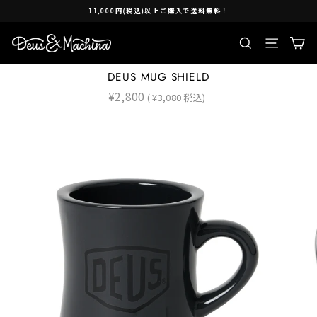
Skip
11,000円(税込)以上ご購入で送料無料！
to
content
検索
Ca
Site nav
DEUS MUG SHIELD
Regular
¥2,800
( ¥3,080 税込)
price