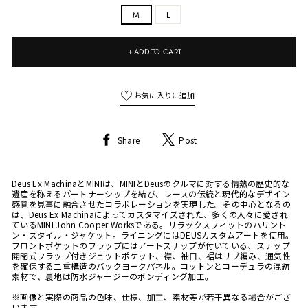
M
L
＋ADD TO CART
Share
Tweet
Share
Post
on
on
Facebook
Twitter
Deus Ex MachinaとMINIは、MINIとDeusのクルマに対する情熱の歴史的な
遺産を称えるパートナーシップを結び、レースの伝統と現代的なデザイン
感覚を見事に融合させたコラボレーションを実現した。その中心となるの
は、Deus Ex Machinaによってカスタマイズされた、多くの人々に愛され
ているMINI John Cooper Worksである。リラックスフィットのハリント
ン・スタイル・ジャケット。ライニングにはDEUSカスタムアートを使用。
フロントポケットのフラップにはアートスナップが付いている、スナップ
開閉式フラップ付きジェットポケット、襟、袖口、裾はリブ編み、通気性
を確保する二重構造のバックヨークパネル。コットンとコーデュラの混紡
素材で、裏地は防水ジャージーのボンディング加工。
※画像と実際の商品の色味、仕様、加工、素材等が若干異なる場合がござ
います。