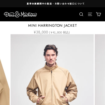
Skip
夏季休業期間中の配送・お問い合わせ窓口について
to
content
検索
Ca
Site nav
MINI HARRINGTON JACKET
Regular
¥38,000
( ¥41,800 税込)
price