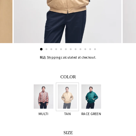
税込
Shipping
calculated at checkout.
COLOR
MULTI
TAN
RACE GREEN
SIZE