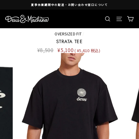
Skip
夏季休業期間中の配送・お問い合わせ窓口について
to
content
検索
Ca
Site nav
OVERSIZED FIT
/
STRATA TEE
Regular
¥8,500
Sale
¥5,100
( ¥5,610 税込)
price
price