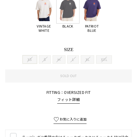
VINTAGE
BLACK
PATRIOT
WHITE
BLUE
SIZE
XS
S
M
L
XL
XXL
SOLD OUT
FITTING：OVERSIZED FIT
フィット詳細