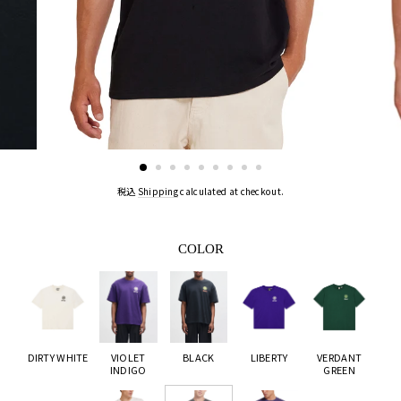
税込
Shipping
calculated at checkout.
COLOR
DIRTY WHITE
VIOLET
BLACK
LIBERTY
VERDANT
INDIGO
GREEN