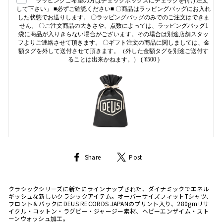
ラッピングご希望の方はチェックボックスにチェックを付け注文
して下さい」 ■必ずご確認ください■ 〇商品はラッピングバッグにお入れ
した状態でお送りします。 〇ラッピングバッグのみでのご注文はできま
せん。 〇ご注文商品の大きさや、点数によっては、ラッピングバッグ1
袋に商品が入りきらない場合がございます。その場合は別途店舗スタッ
フよりご連絡させて頂きます。 〇ギフト注文の商品に関しましては、金
額タグを外して送付させて頂きます。（外した金額タグを別途ご送付す
ることは出来かねます。）
( ¥500 )
Share
Tweet
Share
Post
on
on
Facebook
Twitter
クラシックシリーズに新たにラインナップされた、ダイナミックでエネル
ギッシュな新しいクラシックアイテム。オーバーサイズフィットTシャツ、
フロント＆バックにDEUS RECORDS JAPANのプリント入り、280gmリサ
イクル・コットン・ラグビー・ジャージー素材、ヘビーエンザイム・スト
ーンウォッシュ加工。